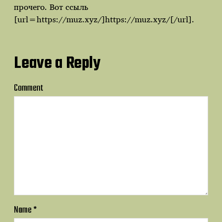
прочего. Вот ссыль
[url=https://muz.xyz/]https://muz.xyz/[/url].
Leave a Reply
Comment
Name
*